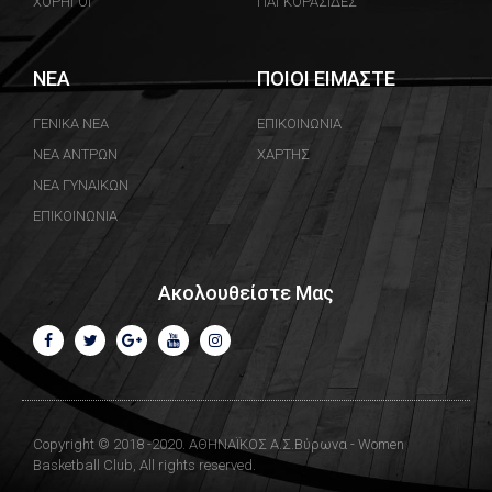
ΧΟΡΗΓΟΙ
ΠΑΓΚΟΡΑΣΙΔΕΣ
ΝΕΑ
ΠΟΙΟΙ ΕΙΜΑΣΤΕ
ΓΕΝΙΚΑ ΝΕΑ
ΕΠΙΚΟΙΝΩΝΙΑ
ΝΕΑ ΑΝΤΡΩΝ
ΧΑΡΤΗΣ
ΝΕΑ ΓΥΝΑΙΚΩΝ
ΕΠΙΚΟΙΝΩΝΙΑ
Ακολουθείστε Μας
Copyright © 2018 -2020. ΑΘΗΝΑΪΚΟΣ Α.Σ.Βύρωνα - Women
Basketball Club, All rights reserved.