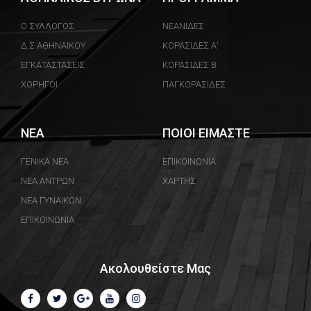
Ο ΣΥΛΛΟΓΟΣ
ΝΕΑΝΙΔΕΣ
Δ.Σ ΑΘΗΝΑΙΚΟΥ
ΚΟΡΑΣΙΔΕΣ Α'
ΕΓΚΑΤΑΣΤΑΣΕΙΣ
ΚΟΡΑΣΙΔΕΣ Β
ΧΟΡΗΓΟΙ
ΠΑΓΚΟΡΑΣΙΔΕΣ
ΝΕΑ
ΠΟΙΟΙ ΕΙΜΑΣΤΕ
ΓΕΝΙΚΑ ΝΕΑ
ΕΠΙΚΟΙΝΩΝΙΑ
ΝΕΑ ΑΝΤΡΩΝ
ΧΑΡΤΗΣ
ΝΕΑ ΓΥΝΑΙΚΩΝ
ΕΠΙΚΟΙΝΩΝΙΑ
Ακολουθείστε Μας