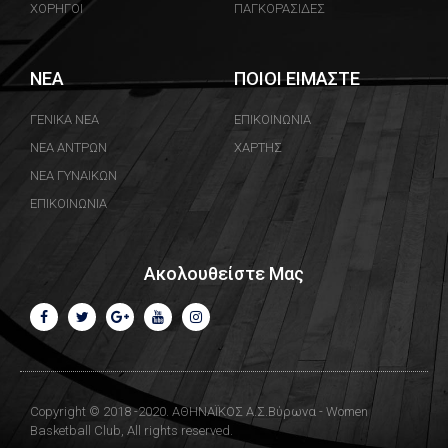
ΧΟΡΗΓΟΙ
ΠΑΓΚΟΡΑΣΙΔΕΣ
ΝΕΑ
ΠΟΙΟΙ ΕΙΜΑΣΤΕ
ΓΕΝΙΚΑ ΝΕΑ
ΕΠΙΚΟΙΝΩΝΙΑ
ΝΕΑ ΑΝΤΡΩΝ
ΧΑΡΤΗΣ
ΝΕΑ ΓΥΝΑΙΚΩΝ
ΕΠΙΚΟΙΝΩΝΙΑ
Ακολουθείστε Μας
Copyright © 2018 -2020. ΑΘΗΝΑΪΚΟΣ Α.Σ.Βύρωνα - Women
Basketball Club, All rights reserved.