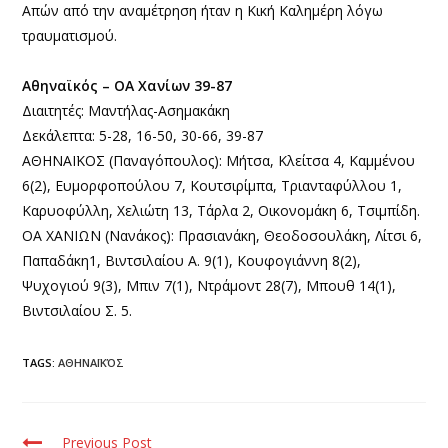
Απών από την αναμέτρηση ήταν η Κική Καλημέρη λόγω
τραυματισμού.
Αθηναϊκός – ΟΑ Χανίων 39-87
Διαιτητές: Μαντήλας-Ασημακάκη
Δεκάλεπτα: 5-28, 16-50, 30-66, 39-87
ΑΘΗΝΑΪΚΟΣ (Παναγόπουλος): Μήτσα, Κλείτσα 4, Καμμένου
6(2), Ευμορφοπούλου 7, Κουτσιρίμπα, Τριανταφύλλου 1,
Καρυοφύλλη, Χελιώτη 13, Τάρλα 2, Οικονομάκη 6, Τσιμπίδη.
ΟΑ ΧΑΝΙΩΝ (Νανάκος): Πρασιανάκη, Θεοδοσουλάκη, Λίτσι 6,
Παπαδάκη1, Βιντσιλαίου Α. 9(1), Κουφογιάννη 8(2),
Ψυχογιού 9(3), Μπιν 7(1), Ντράμοντ 28(7), Μπουθ 14(1),
Βιντσιλαίου Σ. 5.
TAGS:
ΑΘΗΝΑΪΚΌΣ
Previous Post