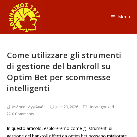
Menu
Come utilizzare gli strumenti
di gestione del bankroll su
Optim Bet per scommesse
intelligenti
Ανδρέας Αγγελινάς
June 29, 2026
Uncategorized
0 Comments
In questo articolo, esploreremo come gli strumenti di
gestione del bankroll offerti da
optim bet
possano migliorare