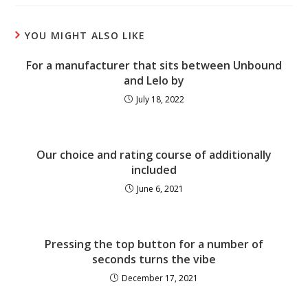
YOU MIGHT ALSO LIKE
For a manufacturer that sits between Unbound
and Lelo by
July 18, 2022
Our choice and rating course of additionally
included
June 6, 2021
Pressing the top button for a number of
seconds turns the vibe
December 17, 2021