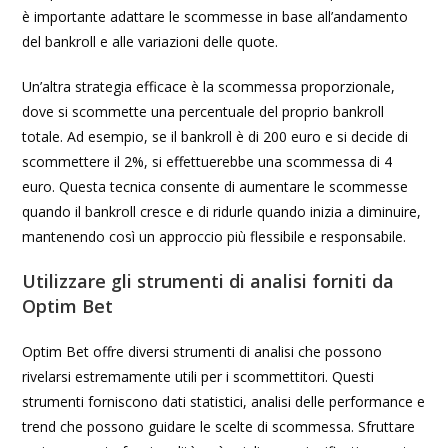
è importante adattare le scommesse in base all’andamento
del bankroll e alle variazioni delle quote.
Un’altra strategia efficace è la scommessa proporzionale,
dove si scommette una percentuale del proprio bankroll
totale. Ad esempio, se il bankroll è di 200 euro e si decide di
scommettere il 2%, si effettuerebbe una scommessa di 4
euro. Questa tecnica consente di aumentare le scommesse
quando il bankroll cresce e di ridurle quando inizia a diminuire,
mantenendo così un approccio più flessibile e responsabile.
Utilizzare gli strumenti di analisi forniti da
Optim Bet
Optim Bet offre diversi strumenti di analisi che possono
rivelarsi estremamente utili per i scommettitori. Questi
strumenti forniscono dati statistici, analisi delle performance e
trend che possono guidare le scelte di scommessa. Sfruttare