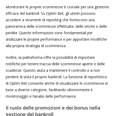
Monitorare le proprie scommesse è cruciale per una gestione
efficace del bankroll. Su Optim Bet, gli utenti possono
accedere a strumenti di reporting che forniscono una
panoramica delle scommesse effettuate, delle vincite e delle
perdite. Queste informazioni sono fondamentali per
analizzare le proprie performance e per apportare modifiche
alla propria strategia di scommessa.
Inoltre, la piattaforma offre la possibilità di impostare
notifiche per tenere traccia delle scommesse aperte e delle
scadenze. Questo aiuta a mantenere il controllo e a non
perdere di vista il proprio bankroll. La funzione di reportistica
di Optim Bet consente anche di visualizzare le scommesse in
base a diverse categorie, facilitando ulteriormente il
monitoraggio e l’analisi delle performance.
Il ruolo delle promozioni e dei bonus nella
gestione del bankroll