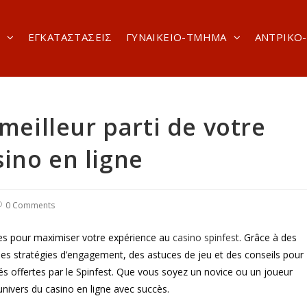
Σ
ΕΓΚΑΤΑΣΤΑΣΕΙΣ
ΓΥΝΑΙΚΕΙΟ-ΤΜΗΜΑ
ΑΝΤΡΙΚΟ
 meilleur parti de votre
ino en ligne
0 Comments
ques pour maximiser votre expérience au
casino spinfest
. Grâce à des
s stratégies d’engagement, des astuces de jeu et des conseils pour
s offertes par le Spinfest. Que vous soyez un novice ou un joueur
univers du casino en ligne avec succès.