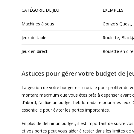
CATÉGORIE DE JEU
EXEMPLES
Machines à sous
Gonzo’s Quest, 
Jeux de table
Roulette, Blackj
Jeux en direct
Roulette en dire
Astuces pour gérer votre budget de j
La gestion de votre budget est cruciale pour profiter de 
montant maximum que vous êtes prêt à dépenser avant 
d’abord, j’ai fixé un budget hebdomadaire pour mes jeux. Ce
essentielle pour éviter les pertes importantes.
En plus de définir un budget, il est important de suivre vo
et vos pertes peut vous aider à rester dans les limites de