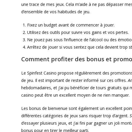
une trace de mes jeux. Cela m’aide à ne pas dépasser me
d’ensemble de vos habitudes de jeu.
Fixez un budget avant de commencer à jouer.
Utilisez des outils pour suivre vos gains et vos pertes.
Ne jouez pas sous l’influence de l’alcool ou des émotio
Arrêtez de jouer si vous sentez que cela devient trop s
Comment profiter des bonus et promoti
Le Spinfest Casino propose régulièrement des promotions
de jeu. Il est important de rester informé sur ces offres.
An
hebdomadaires, et j’ai pu bénéficier de tours gratuits qui 
casino peut être un excellent moyen de ne rien manquer.
Les bonus de bienvenue sont également un excellent point
différentes catégories de jeux sans risquer trop d’argent.
S
d’essayer plusieurs jeux, et j’ai fini par gagner un joli mo
bonus pour en tirer le meilleur parti.