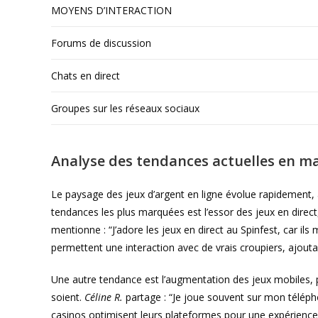
MOYENS D’INTERACTION
Forums de discussion
Chats en direct
Groupes sur les réseaux sociaux
Analyse des tendances actuelles en m
Le paysage des jeux d’argent en ligne évolue rapidement
tendances les plus marquées est l’essor des jeux en direc
mentionne : “J’adore les jeux en direct au Spinfest, car ils
permettent une interaction avec de vrais croupiers, ajout
Une autre tendance est l’augmentation des jeux mobiles, p
soient.
Céline R.
partage : “Je joue souvent sur mon téléph
casinos optimisent leurs plateformes pour une expérience mo