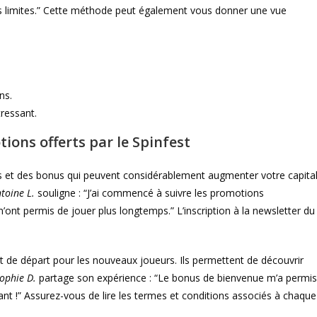
s limites.” Cette méthode peut également vous donner une vue
ns.
tressant.
ons offerts par le Spinfest
 et des bonus qui peuvent considérablement augmenter votre capita
toine L.
souligne : “J’ai commencé à suivre les promotions
m’ont permis de jouer plus longtemps.” L’inscription à la newsletter du
 de départ pour les nouveaux joueurs. Ils permettent de découvrir
ophie D.
partage son expérience : “Le bonus de bienvenue m’a permis
ntant !” Assurez-vous de lire les termes et conditions associés à chaque