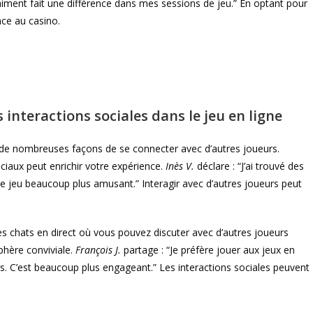
raiment fait une différence dans mes sessions de jeu.” En optant pour
nce au casino.
nteractions sociales dans le jeu en ligne
te de nombreuses façons de se connecter avec d’autres joueurs.
ciaux peut enrichir votre expérience.
Inès V.
déclare : “J’ai trouvé des
 le jeu beaucoup plus amusant.” Interagir avec d’autres joueurs peut
s chats en direct où vous pouvez discuter avec d’autres joueurs
hère conviviale.
François J.
partage : “Je préfère jouer aux jeux en
rs. C’est beaucoup plus engageant.” Les interactions sociales peuvent