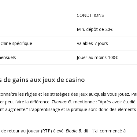
CONDITIONS
Min. dépôt de 20€
chine spécifique
Valables 7 jours
mensuels
Jouer au moins 100€
 de gains aux jeux de casino
onnaître les règles et les stratégies des jeux auxquels vous jouez. Pa
r peut faire la différence.
Thomas G.
mentionne : “Après avoir étudié
ent augmenté.” L’apprentissage et la pratique sont donc des éléments
x de retour au joueur (RTP) élevé.
Elodie B.
dit : “J’ai commencé à