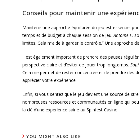
Conseils pour maintenir une expérience
Maintenir une approche équilibrée du jeu est essentiel po
temps et de budget à chaque session de jeu.
Antoine L.
sou
limites. Cela m’aide à garder le contrôle.” Une approche d
Il est également important de prendre des pauses réguliè
perspective claire et d’éviter de jouer trop longtemps.
Soph
Cela me permet de rester concentrée et de prendre des dé
apprécier votre expérience.
Enfin, si vous sentez que le jeu devient une source de stres
nombreuses ressources et communautés en ligne qui peuven
la clé d’une expérience saine au Spinfest Casino.
YOU MIGHT ALSO LIKE