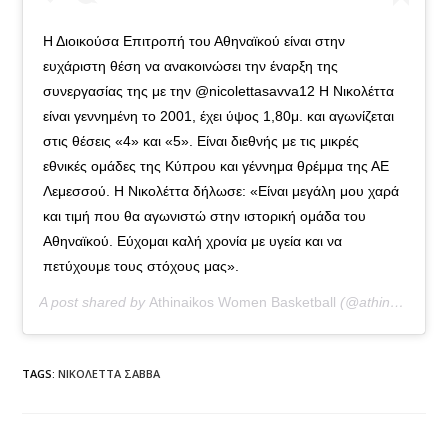
Η Διοικούσα Επιτροπή του Αθηναϊκού είναι στην
ευχάριστη θέση να ανακοινώσει την έναρξη της
συνεργασίας της με την @nicolettasavva12 Η Νικολέττα
είναι γεννημένη το 2001, έχει ύψος 1,80μ. και αγωνίζεται
στις θέσεις «4» και «5». Είναι διεθνής με τις μικρές
εθνικές ομάδες της Κύπρου και γέννημα θρέμμα της ΑΕ
Λεμεσσού. Η Νικολέττα δήλωσε: «Είναι μεγάλη μου χαρά
και τιμή που θα αγωνιστώ στην ιστορική ομάδα του
Αθηναϊκού. Εύχομαι καλή χρονία με υγεία και να
πετύχουμε τους στόχους μας».
A post shared by
Athinaikos Women Basketball
(@athinaikos_wbasket) on
TAGS:
ΝΙΚΟΛΕΤΤΑ ΣΑΒΒΑ